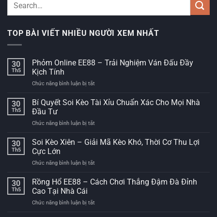
TOP BÀI VIẾT NHIỀU NGƯỜI XEM NHẤT
Phỏm Online EE88 – Trải Nghiệm Ván Đấu Đầy
30
Th5
Kịch Tính
Chức năng bình luận bị tắt
ở
Phỏm
Online
Bí Quyết Soi Kèo Tài Xỉu Chuẩn Xác Cho Mọi Nhà
30
EE88
Th5
Đầu Tư
–
Chức năng bình luận bị tắt
ở
Trải
Bí
Nghiệm
Quyết
Soi Kèo Xiên – Giải Mã Kèo Khó, Thời Cơ Thu Lợi
Ván
30
Soi
Đấu
Th5
Cực Lớn
Kèo
Đầy
Chức năng bình luận bị tắt
ở
Tài
Kịch
Soi
Xỉu
Tính
Kèo
Rồng Hổ EE88 – Cách Chơi Thắng Đậm Đà Đỉnh
Chuẩn
30
Xiên
Xác
Th5
Cao Tại Nhà Cái
–
Cho
Chức năng bình luận bị tắt
ở
Giải
Mọi
Rồng
Mã
Nhà