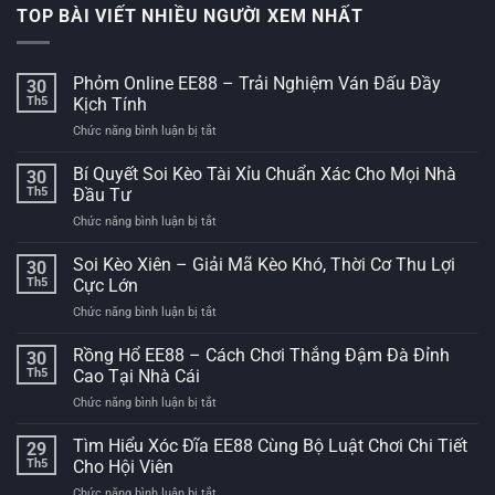
TOP BÀI VIẾT NHIỀU NGƯỜI XEM NHẤT
Phỏm Online EE88 – Trải Nghiệm Ván Đấu Đầy
30
Th5
Kịch Tính
Chức năng bình luận bị tắt
ở
Phỏm
Online
Bí Quyết Soi Kèo Tài Xỉu Chuẩn Xác Cho Mọi Nhà
30
EE88
Th5
Đầu Tư
–
Chức năng bình luận bị tắt
ở
Trải
Bí
Nghiệm
Quyết
Soi Kèo Xiên – Giải Mã Kèo Khó, Thời Cơ Thu Lợi
Ván
30
Soi
Đấu
Th5
Cực Lớn
Kèo
Đầy
Chức năng bình luận bị tắt
ở
Tài
Kịch
Soi
Xỉu
Tính
Kèo
Rồng Hổ EE88 – Cách Chơi Thắng Đậm Đà Đỉnh
Chuẩn
30
Xiên
Xác
Th5
Cao Tại Nhà Cái
–
Cho
Chức năng bình luận bị tắt
ở
Giải
Mọi
Rồng
Mã
Nhà
Hổ
Tìm Hiểu Xóc Đĩa EE88 Cùng Bộ Luật Chơi Chi Tiết
Kèo
29
Đầu
EE88
Khó,
Th5
Cho Hội Viên
Tư
–
Thời
Chức năng bình luận bị tắt
ở