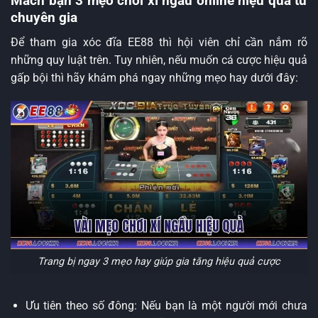
Mách bạn 3 mẹo chơi xí ngầu online hiệu quả từ
chuyên gia
Để tham gia xóc đĩa EE88 thì hội viên chỉ cần nắm rõ
những quy luật trên. Tuy nhiên, nếu muốn cá cược hiệu quả
gấp bội thì hãy khám phá ngay những mẹo hay dưới đây:
Trang bị ngay 3 mẹo hay giúp gia tăng hiệu quả cược
Ưu tiên theo số đông: Nếu bạn là một người mới chưa