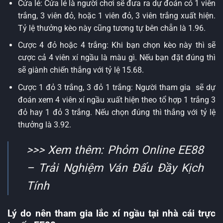
Cửa lẻ: Cửa lẻ là người chơi sẽ đưa ra dự đoán có 1 viên
trắng, 3 viên đỏ, hoặc 1 viên đỏ, 3 viên trắng xuất hiện.
Tỷ lệ thưởng kèo này cũng tương tự bên chẵn là 1.96.
Cược 4 đỏ hoặc 4 trắng: Khi bạn chọn kèo này thì sẽ
cược cả 4 viên xí ngầu là màu gì. Nếu bạn đặt đúng thì
sẽ giành chiến thắng với tỷ lệ 15.68.
Cược 1 đỏ 3 trắng, 3 đỏ 1 trắng: Người tham gia sẽ dự
đoán xem 4 viên xí ngầu xuất hiện theo tổ hợp 1 trắng 3
đỏ hay 1 đỏ 3 trắng. Nếu chọn đúng thì thắng với tỷ lệ
thưởng là 3.92.
>>> Xem thêm:
Phỏm Online EE88
– Trải Nghiệm Ván Đấu Đầy Kịch
Tính
Lý do nên tham gia lắc xí ngầu tại nhà cái trực