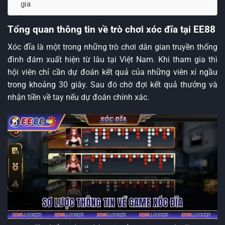
gia
Tổng quan thông tin về trò chơi xóc đĩa tại EE88
Xóc đĩa là một trong những trò chơi dân gian truyền thống
đình đám xuất hiện từ lâu tại Việt Nam. Khi tham gia thì
hội viên chỉ cần dự đoán kết quả của những viên xí ngầu
trong khoảng 30 giây. Sau đó chờ đợi kết quả thưởng và
nhận tiền về tay nếu dự đoán chính xác.