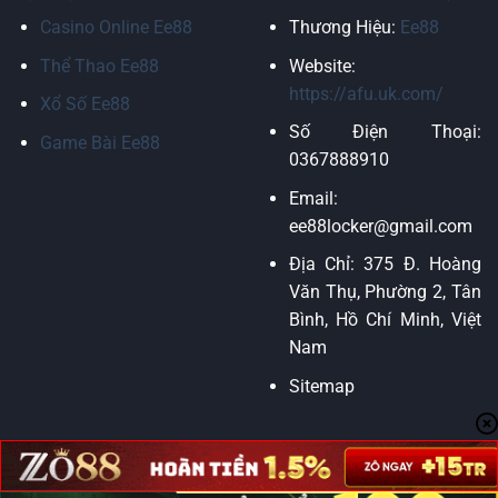
Casino Online Ee88
Thương Hiệu:
Ee88
Thể Thao Ee88
Website:
https://afu.uk.com/
Xổ Số Ee88
Số Điện Thoại:
Game Bài Ee88
0367888910
Email:
ee88locker@gmail.com
Địa Chỉ:
375 Đ. Hoàng
Văn Thụ, Phường 2, Tân
Bình, Hồ Chí Minh, Việt
Nam
Sitemap