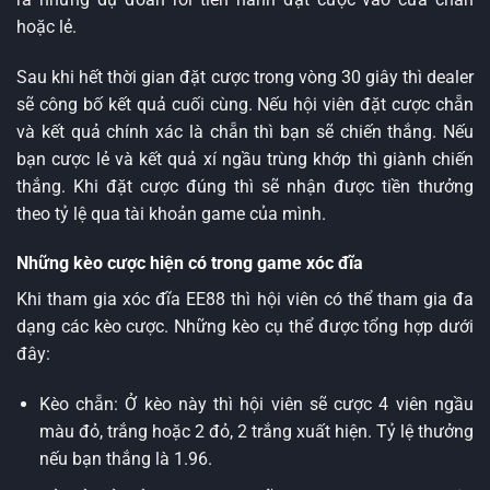
hoặc lẻ.
Sau khi hết thời gian đặt cược trong vòng 30 giây thì dealer
sẽ công bố kết quả cuối cùng. Nếu hội viên đặt cược chẵn
và kết quả chính xác là chẵn thì bạn sẽ chiến thắng. Nếu
bạn cược lẻ và kết quả xí ngầu trùng khớp thì giành chiến
thắng. Khi đặt cược đúng thì sẽ nhận được tiền thưởng
theo tỷ lệ qua tài khoản game của mình.
Những kèo cược hiện có trong game xóc đĩa
Khi tham gia xóc đĩa EE88 thì hội viên có thể tham gia đa
dạng các kèo cược. Những kèo cụ thể được tổng hợp dưới
đây:
Kèo chẵn: Ở kèo này thì hội viên sẽ cược 4 viên ngầu
màu đỏ, trắng hoặc 2 đỏ, 2 trắng xuất hiện. Tỷ lệ thưởng
nếu bạn thắng là 1.96.