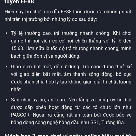
tuyến EE88
Hiện nay trò chơi xóc đĩa EE88 luôn được ưa chuộng nhất
nhì trên thị trường bởi những lý do sau đây:
Tỷ lệ thưởng cao, trả thưởng nhanh chóng: Khi chơi
game thì hội viên có cơ hội chiến thắng với tỷ lệ đến
15.68. Hơn nữa là tốc độ trả thưởng nhanh chóng, minh
bạch giữa đơn vị và người dùng.
Giao diện bắt mắt, dễ sử dụng: Trò chơi được thiết kế
với giao diện bắt mắt, âm thanh sống động, bố cục
được phân chia hợp lý tạo không gian giải trí chất lượng
nhất
Sân chơi uy tín, an toàn: Nền tảng vô cùng uy tín bởi
được cấp phép hoạt động từ các tổ chức lớn như
PAGCOR. Ngoài ra cũng rất an toàn bởi được bảo vệ
bằng dòng công nghệ hàng đầu như SSL, Tường lửa.