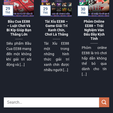
29
29
30
Th5
Th5
Th5
Bầu Cua EE88
Tài Xỉu EE88 –
Phỏm Online
– Luật Chơi Và
Game Giải Trí
EE88 – Trải
Bí Kíp Giúp Bạn
Xanh Chín,
Nghiệm Ván
Thắng Lớn
Chơi Là Thắng
Đấu Đầy Kịch
Tính
Siêu phẩm Bầu
Tài Xỉu EE88
Phỏm online
Cua EE88 mang
một trong
EE88 là trò chơi
đến một không
những hình
hấp dẫn không
khí giải trí sôi
thức giải trí
thể bỏ qua
động và [...]
xanh chín được
dành cho tín
nhiều người [...]
[...]