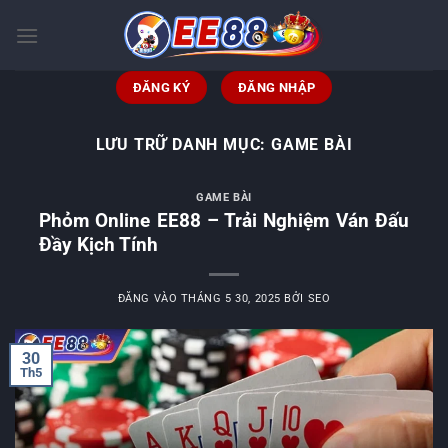
Bỏ
qua
nội
dung
ĐĂNG KÝ
ĐĂNG NHẬP
LƯU TRỮ DANH MỤC:
GAME BÀI
GAME BÀI
Phỏm Online EE88 – Trải Nghiệm Ván Đấu
Đầy Kịch Tính
ĐĂNG VÀO
THÁNG 5 30, 2025
BỞI
SEO
30
Th5