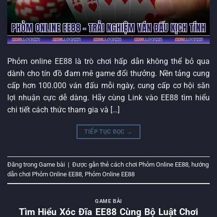
Phỏm online EE88 là trò chơi hấp dẫn không thể bỏ qua
dành cho tín đồ đam mê game đổi thưởng. Nền tảng cung
cấp hơn 100.000 ván đấu mỗi ngày, cung cấp cơ hội săn
lợi nhuận cực dễ dàng. Hãy cùng Link vào EE88 tìm hiểu
chi tiết cách thức tham gia và […]
TIẾP TỤC ĐỌC
→
Đăng trong
Game bài
|
Được gắn thẻ
cách chơi Phỏm Online EE88
,
hướng
dẫn chơi Phỏm Online EE88
,
Phỏm Online EE88
GAME BÀI
Tìm Hiểu Xóc Đĩa EE88 Cùng Bộ Luật Chơi